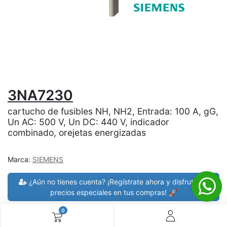
3NA7230
cartucho de fusibles NH, NH2, Entrada: 100 A, gG,
Un AC: 500 V, Un DC: 440 V, indicador
combinado, orejetas energizadas
Marca:
SIEMENS
¿Aún no tienes cuenta? ¡Regístrate ahora y disfruta de
precios especiales en tus compras! 🚀
0
30 días de devolución