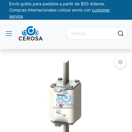
Envío grátis para pedidos a partir de $50 dólares.
Compras internacionales cotizar envío con
customer
service