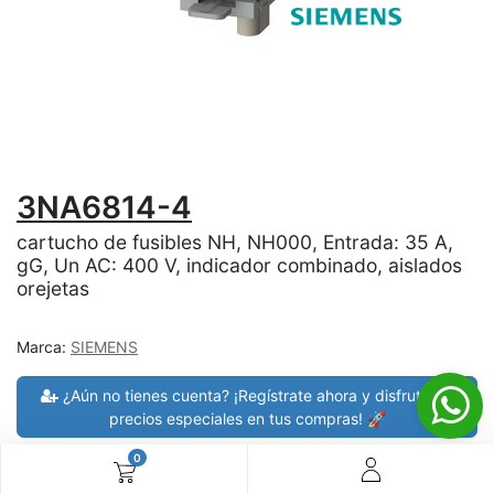
3NA6814-4
cartucho de fusibles NH, NH000, Entrada: 35 A,
gG, Un AC: 400 V, indicador combinado, aislados
orejetas
Marca:
SIEMENS
¿Aún no tienes cuenta? ¡Regístrate ahora y disfruta de
precios especiales en tus compras! 🚀
0
30 días de devolución