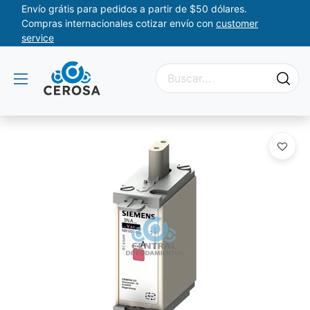
Envío grátis para pedidos a partir de $50 dólares.
Compras internacionales cotizar envío con
customer
service