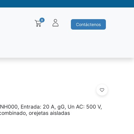
0
Contáctenos
Baleros y Rodamientos
Motores electricos
Siemens
Ha
 NH000, Entrada: 20 A, gG, Un AC: 500 V,
combinado, orejetas aisladas