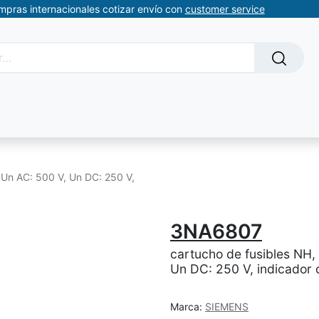
ompras internacionales cotizar envío con
customer service
Solicitud de servicios
About Us
Somos automatizacion
 Un AC: 500 V, Un DC: 250 V,
3NA6807
cartucho de fusibles NH,
Un DC: 250 V, indicador 
Marca:
SIEMENS