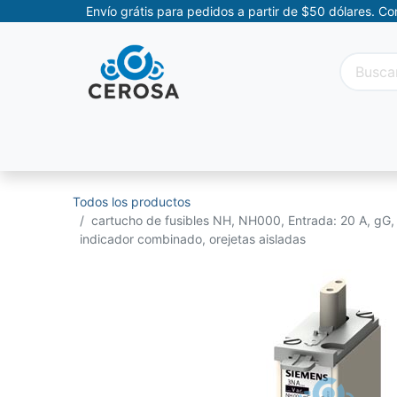
Envío grátis para pedidos a partir de $50 dólares. C
Categorías
Promociones
Categorías Movil
Todos los productos
cartucho de fusibles NH, NH000, Entrada: 20 A, gG,
indicador combinado, orejetas aisladas