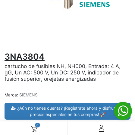
3NA3804
cartucho de fusibles NH, NH000, Entrada: 4 A,
gG, Un AC: 500 V, Un DC: 250 V, indicador de
fusión superior, orejetas energizadas
Marca:
SIEMENS
¿Aún no tienes cuenta? ¡Regístrate ahora y disfruta de
precios especiales en tus compras! 🚀
0
30 días de devolución