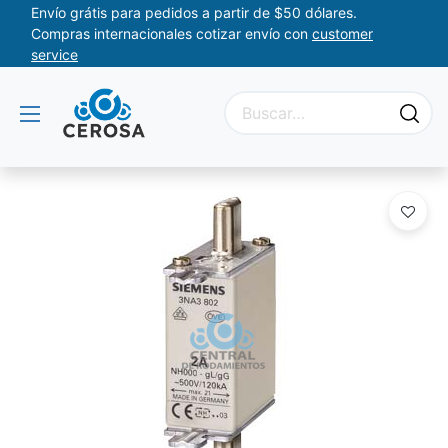
Envío grátis para pedidos a partir de $50 dólares.
Compras internacionales cotizar envío con
customer
service