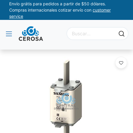
Envío grátis para pedidos a partir de $50 dólares.
Compras internacionales cotizar envío con
customer
service