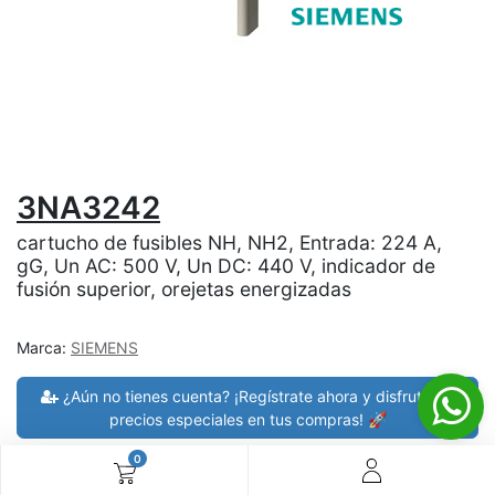
3NA3242
cartucho de fusibles NH, NH2, Entrada: 224 A,
gG, Un AC: 500 V, Un DC: 440 V, indicador de
fusión superior, orejetas energizadas
Marca:
SIEMENS
¿Aún no tienes cuenta? ¡Regístrate ahora y disfruta de
precios especiales en tus compras! 🚀
0
30 días de devolución