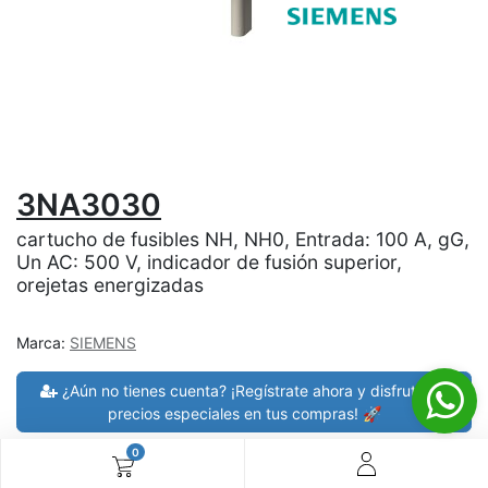
3NA3030
cartucho de fusibles NH, NH0, Entrada: 100 A, gG,
Un AC: 500 V, indicador de fusión superior,
orejetas energizadas
Marca:
SIEMENS
¿Aún no tienes cuenta? ¡Regístrate ahora y disfruta de
precios especiales en tus compras! 🚀
0
30 días de devolución