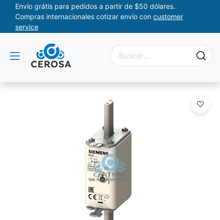
Envío grátis para pedidos a partir de $50 dólares.
Compras internacionales cotizar envío con
customer
service