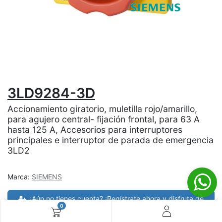
3LD9284-3D
Accionamiento giratorio, muletilla rojo/amarillo,
para agujero central- fijación frontal, para 63 A
hasta 125 A, Accesorios para interruptores
principales e interruptor de parada de emergencia
3LD2
Marca:
SIEMENS
¿Aún no tienes cuenta? ¡Regístrate ahora y disfruta de
0
precios especiales en tus compras! 🚀