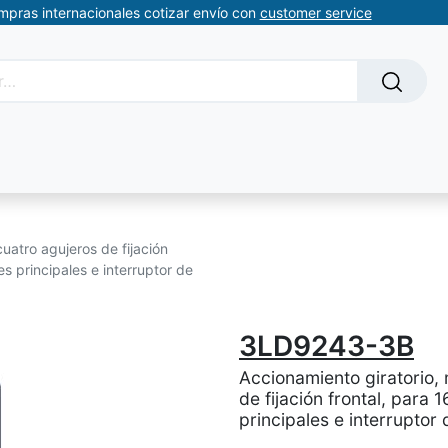
ompras internacionales cotizar envío con
customer service
Solicitud de servicios
About Us
Somos automatizacion
cuatro agujeros de fijación
s principales e interruptor de
3LD9243-3B
Accionamiento giratorio, m
de fijación frontal, para
principales e interrupto