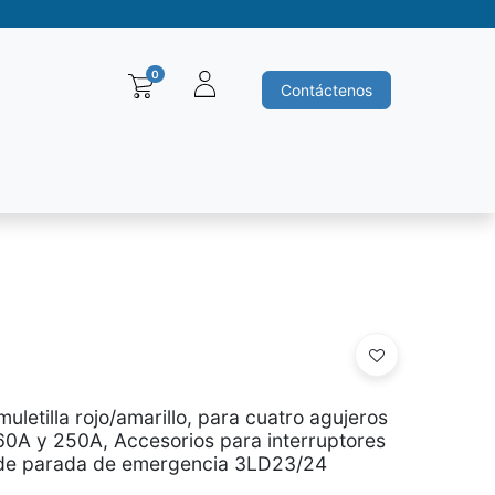
0
Contáctenos
Baleros y Rodamientos
Motores electricos
Siemens
Ha
uletilla rojo/amarillo, para cuatro agujeros
 160A y 250A, Accesorios para interruptores
r de parada de emergencia 3LD23/24