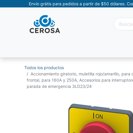
Envío grátis para pedidos a partir de $50 dólares. C
Categorías
Promociones
Categorías Movil
Todos los productos
Accionamiento giratorio, muletilla rojo/amarillo, para 
frontal, para 160A y 250A, Accesorios para interruptore
parada de emergencia 3LD23/24