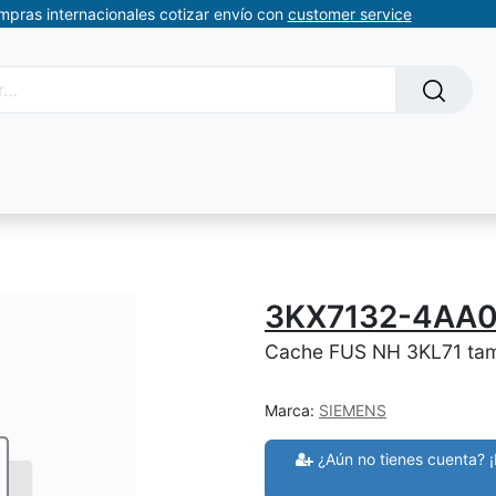
ompras internacionales cotizar envío con
customer service
Solicitud de servicios
About Us
Somos automatizacion
3KX7132-4AA
Cache FUS NH 3KL71 tam
Marca:
SIEMENS
¿Aún no tienes cuenta? ¡