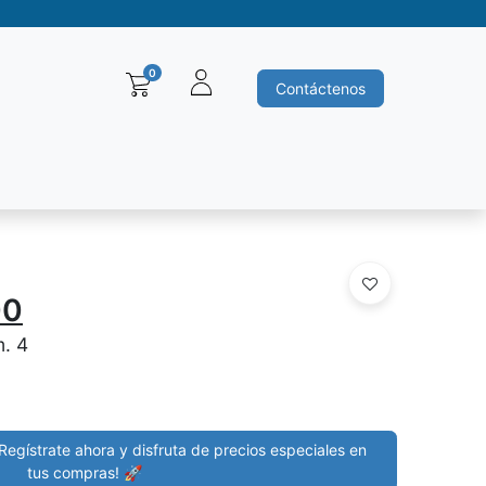
0
Contáctenos
Baleros y Rodamientos
Motores electricos
Siemens
Ha
00
. 4
Regístrate ahora y disfruta de precios especiales en
tus compras! 🚀