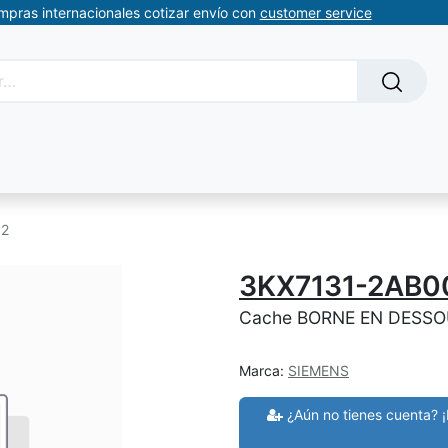
ompras internacionales cotizar envío con
customer service
Solicitud de servicios
About Us
Somos automatizacion
 2
3KX7131-2AB0
Cache BORNE EN DESSOU
Marca:
SIEMENS
¿Aún no tienes cuenta? ¡