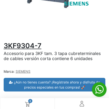
3KF9304-7
Accesorio para 3KF tam. 3 tapa cubreterminales
de cables versión corta contiene 6 unidades
Marca:
SIEMENS
¿Aún no tienes cuenta? ¡Regístrate ahora y disfruta de
precios especiales en tus compras! 🚀
0
30 días de devolución
devoluciones en 7 días