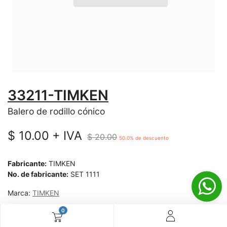
33211-TIMKEN
Balero de rodillo cónico
$
10.00
+ IVA
$
20.00
50.0
% de descuento
Fabricante:
TIMKEN
No. de fabricante:
SET 1111
Marca:
TIMKEN
0
¿Aún no tienes cuenta? ¡Regístrate ahora y disfruta de
precios especiales en tus compras! 🚀