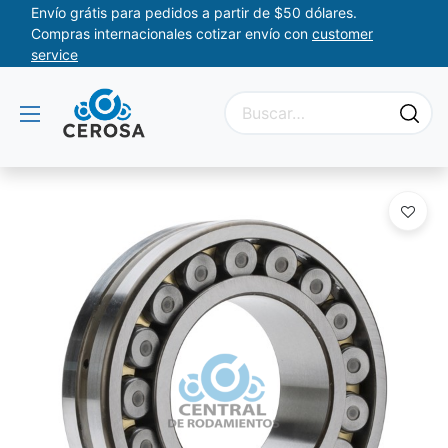
Envío grátis para pedidos a partir de $50 dólares.
Compras internacionales cotizar envío con
customer
service