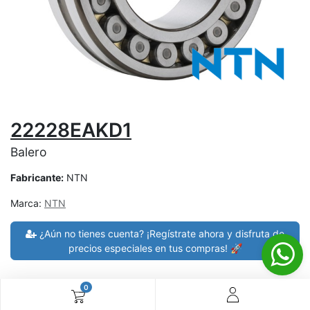
22228EAKD1
Balero
Fabricante:
NTN
Marca:
NTN
¿Aún no tienes cuenta? ¡Regístrate ahora y disfruta de
precios especiales en tus compras! 🚀
0
30 días de devolución
devoluciones en 7 días