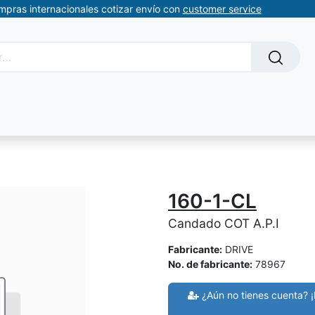
ompras internacionales cotizar envío con
customer service
Solicitud de servicios
About Us
Somos automatizacion
160-1-CL
Candado COT A.P.I
Fabricante:
DRIVE
No. de fabricante:
78967
¿Aún no tienes cuenta? ¡