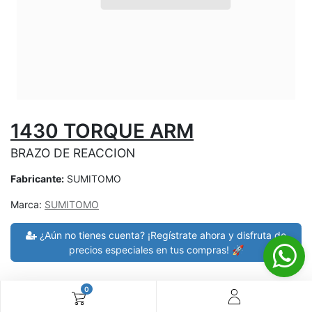
1430 TORQUE ARM
BRAZO DE REACCION
Fabricante:
SUMITOMO
Marca:
SUMITOMO
¿Aún no tienes cuenta? ¡Regístrate ahora y disfruta de
precios especiales en tus compras! 🚀
0
30 días de devolución
devoluciones en 7 días