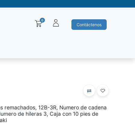
0
Contáctenos
Baleros y Rodamientos
Motores electricos
Siemens
Ha
los remachados, 12B-3R, Numero de cadena
umero de hileras 3, Caja con 10 pies de
aki