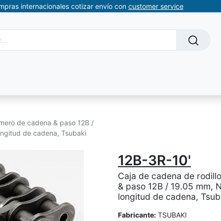
ompras internacionales cotizar envío con
customer service
Solicitud de servicios
About Us
Somos automatizacion
umero de cadena & paso 12B /
ongitud de cadena, Tsubaki
12B-3R-10'
Caja de cadena de rodil
& paso 12B / 19.05 mm, N
longitud de cadena, Tsub
Fabricante:
TSUBAKI