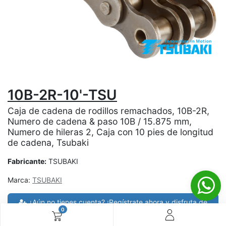
10B-2R-10'-TSU
Caja de cadena de rodillos remachados, 10B-2R,
Numero de cadena & paso 10B / 15.875 mm,
Numero de hileras 2, Caja con 10 pies de longitud
de cadena, Tsubaki
Fabricante:
TSUBAKI
Marca:
TSUBAKI
¿Aún no tienes cuenta? ¡Regístrate ahora y disfruta de
0
precios especiales en tus compras! 🚀