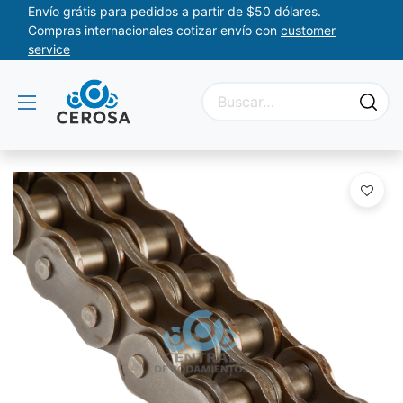
Envío grátis para pedidos a partir de $50 dólares.
Compras internacionales cotizar envío con
customer
service