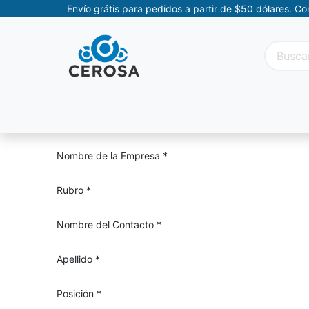
Envío grátis para pedidos a partir de $50 dólares. C
Categorías
Promociones
Categorías Movil
Nombre de la Empresa
*
Rubro
*
Nombre del Contacto
*
Apellido
*
Posición
*