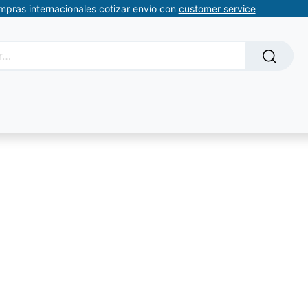
ompras internacionales cotizar envío con
customer service
Solicitud de servicios
About Us
Somos automatizacion